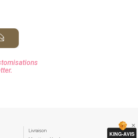
stomisations
tter.
Livraison
KING-AVIS