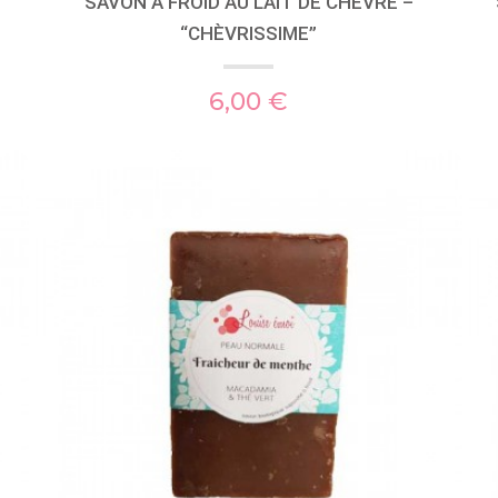
SAVON À FROID AU LAIT DE CHÈVRE –
“CHÈVRISSIME”
6,00 €