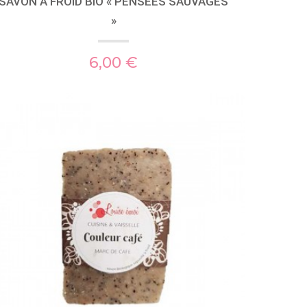
SAVON À FROID BIO « PENSÉES SAUVAGES
»
6,00 €