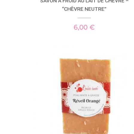
SAVON À FROID AU LAIT DE CHÈVRE –
“CHÈVRE NEUTRE”
6,00 €