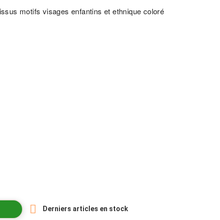
issus motifs visages enfantins et ethnique coloré

Derniers articles en stock